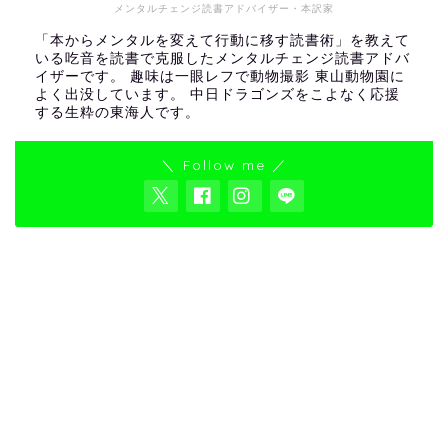
メンタルチェンジ読書アドバイザー・本訳家
「本からメンタルを変えて行動に移す読書術」を教えて
いる吃音を読書で克服したメンタルチェンジ読書アドバ
イザーです。 趣味は一眼レフで動物撮影 東山動物園に
よく出没しています。 中日ドラゴンズをこよなく応援
する生粋の東海人です。
＼ Follow me ／