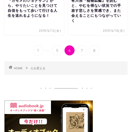
『カモメのジョナサン』か
有川浩『植物図鑑』を読む
ら、やりたいことを見つけて
と、やむを得ない状況での手
自信をもって歩いて行ける人
放す悲しさを実感でき、また
生を送れるようになる！
会えることにもつながってい
く
2019/6/12(水)
2019/6/10(月)
...
1
5
6
7
8
HOME
心を変える