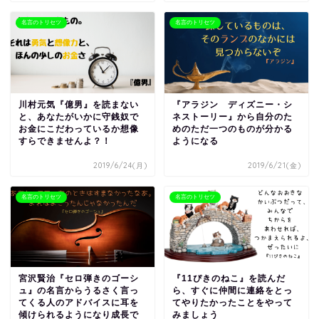
名言のトリセツ
名言のトリセツ
川村元気『億男』を読まない
『アラジン ディズニー・シ
と、あなたがいかに守銭奴で
ネストーリー』から自分のた
お金にこだわっているか想像
めのただ一つのものが分かる
すらできませんよ？！
ようになる
2019/6/24(月)
2019/6/21(金)
名言のトリセツ
名言のトリセツ
宮沢賢治『セロ弾きのゴーシ
『11ぴきのねこ』を読んだ
ュ』の名言からうるさく言っ
ら、すぐに仲間に連絡をとっ
てくる人のアドバイスに耳を
てやりたかったことをやって
傾けられるようになり成長で
みましょう