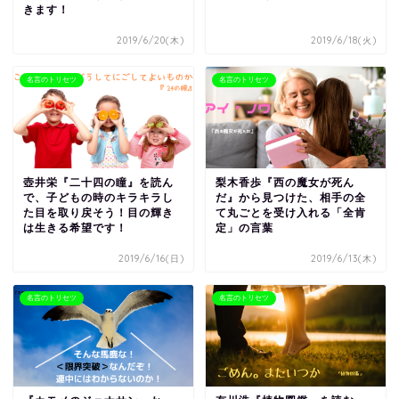
きます！
2019/6/20(木)
2019/6/18(火)
名言のトリセツ
名言のトリセツ
壺井栄『二十四の瞳』を読ん
梨木香歩『西の魔女が死ん
で、子どもの時のキラキラし
だ』から見つけた、相手の全
た目を取り戻そう！目の輝き
て丸ごとを受け入れる「全肯
は生きる希望です！
定」の言葉
2019/6/16(日)
2019/6/13(木)
名言のトリセツ
名言のトリセツ