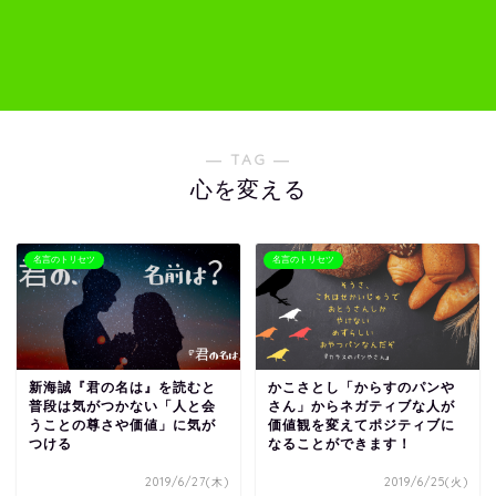
― TAG ―
心を変える
名言のトリセツ
名言のトリセツ
新海誠『君の名は』を読むと
かこさとし「からすのパンや
普段は気がつかない「人と会
さん」からネガティブな人が
うことの尊さや価値」に気が
価値観を変えてポジティブに
つける
なることができます！
2019/6/27(木)
2019/6/25(火)