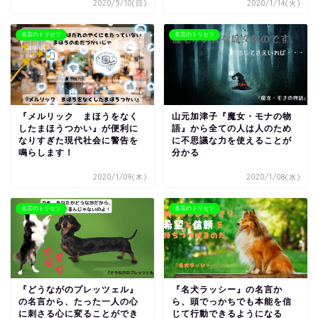
2020/5/10(日)
2020/1/14(火)
名言のトリセツ
名言のトリセツ
『メルリック まほうをなく
山元加津子『魔女・モナの物
したまほうつかい』が便利に
語』から全ての人は人のため
なりすぎた現代社会に警告を
に不思議な力を使えることが
鳴らします！
分かる
2020/1/09(木)
2020/1/08(水)
名言のトリセツ
名言のトリセツ
『どうながのプレッツェル』
『名犬ラッシー』の名言か
の名言から、たった一人の心
ら、頭でっかちでも本能を信
に刺さる心に変ることができ
じて行動できるようになる