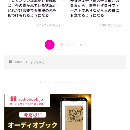
『ロビンソン漂流記』を読め
松谷みよ子『龍の子太郎』の
ば、今の置かれている状況が
名言から、無理せず自分ファ
どれだけ悲惨でも希望の光を
ーストでありながら人の役に
見つけられるようになる
も立てるようになる
2019/12/03(火)
2019/12/02(月)
...
1
2
6
HOME
子ども向け