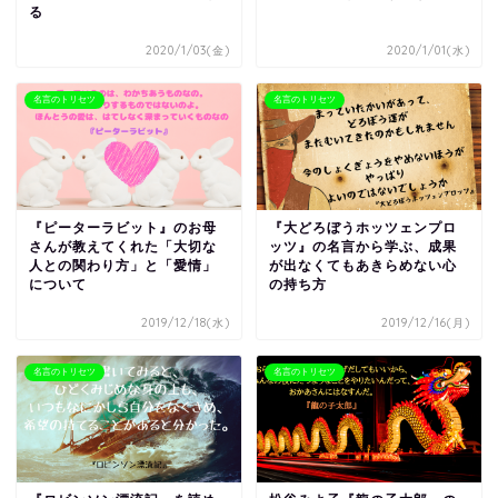
る
2020/1/03(金)
2020/1/01(水)
名言のトリセツ
名言のトリセツ
『ピーターラビット』のお母
『大どろぼうホッツェンプロ
さんが教えてくれた「大切な
ッツ』の名言から学ぶ、成果
人との関わり方」と「愛情」
が出なくてもあきらめない心
について
の持ち方
2019/12/18(水)
2019/12/16(月)
名言のトリセツ
名言のトリセツ