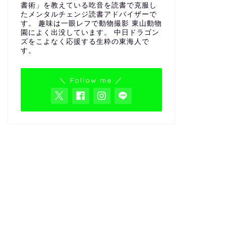
書術」を教えている吃音を読書で克服し
たメンタルチェンジ読書アドバイザーで
す。 趣味は一眼レフで動物撮影 東山動物
園によく出没しています。 中日ドラゴン
ズをこよなく応援する生粋の東海人で
す。
＼ Follow me ／