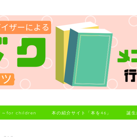
for children
本の紹介サイト「本を46」
誕生