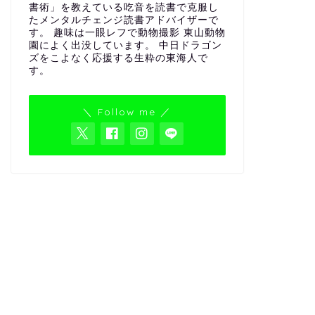
書術」を教えている吃音を読書で克服し
たメンタルチェンジ読書アドバイザーで
す。 趣味は一眼レフで動物撮影 東山動物
園によく出没しています。 中日ドラゴン
ズをこよなく応援する生粋の東海人で
す。
＼ Follow me ／