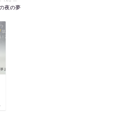
― TAG ―
の夜の夢
)