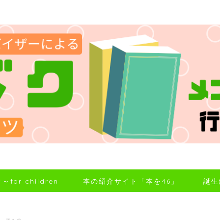
for children
本の紹介サイト「本を46」
誕生